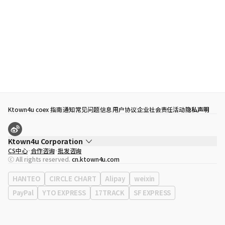
Ktown4u coex 指南
通知
常见问题
信息
用户协议
企业社会责任活动
隐私声明
Ktown4u Corporation
CS中心
合作咨询
批发咨询
代表
宋効珉
ⓒ All rights reserved.
cn.ktown4u.com
营业执照
120-87-71116
公司地址
首尔特别市 江南区 岭东大路 513号 3楼 （三成洞， coex)
HANTEO
CIRCLE CHART
Alipay
weixin
PayPal
YTO EXPRESS
17TRACK
SF EXPRESS