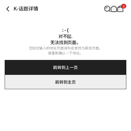
0
K-话题详情
: - (
对不起.

无法找到页面。
您现在输入的地址页面消失或更改为其他页面。

请重新确认一下地址。
跳转到上一页
跳转到主页