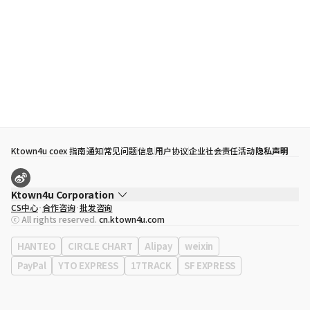
Ktown4u coex 指南
通知
常见问题
信息
用户协议
企业社会责任活动
隐私声明
Ktown4u Corporation
CS中心
合作咨询
批发咨询
代表
宋効珉
ⓒ All rights reserved.
cn.ktown4u.com
营业执照
120-87-71116
公司地址
首尔特别市 江南区 岭东大路 513号 3楼 （三成洞， coex)
HANTEO
CIRCLE CHART
Alipay
weixin
PayPal
YTO EXPRESS
17TRACK
SF EXPRESS