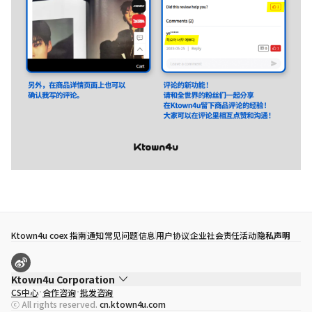
Ktown4u coex 指南
通知
常见问题
信息
用户协议
企业社会责任活动
隐私声明
Ktown4u Corporation
CS中心
合作咨询
批发咨询
代表
宋効珉
ⓒ All rights reserved.
cn.ktown4u.com
营业执照
120-87-71116