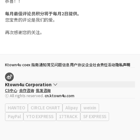
恭喜！！
每月最佳评论员积分将于每月2日提供。
您宝贵的评论是我们的爱。
再次感谢您的关注。
Ktown4u coex 指南
通知
常见问题
信息
用户协议
企业社会责任活动
隐私声明
Ktown4u Corporation
CS中心
合作咨询
批发咨询
代表
宋効珉
ⓒ All rights reserved.
cn.ktown4u.com
营业执照
120-87-71116
公司地址
首尔特别市 江南区 岭东大路 513号 3楼 （三成洞， coex)
HANTEO
CIRCLE CHART
Alipay
weixin
PayPal
YTO EXPRESS
17TRACK
SF EXPRESS