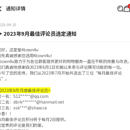
通知详情
023-09-25
▶ 2023年9月最佳评论员选定通知
您好，这里是Ktown4u
首先真诚感谢您选用Ktown4u！
Ktown4u致力于为各位顾客提供更好的购物服务一直在不断的完善与改进
我们真诚地感谢自2023年6月1日实施以来参与评论撰写功能的每一位。
多亏了您的支持，我们从2023年7月开始共选出了三位“每月最佳评论
员”。
<2023年9月 月度最佳评论员>
第一名：
512*****@qq.com
第二名：
dbrk*******@hanmail.net
第三名：
ssk****@shaw.ca
恭喜！！
每月最佳评论员积分将于每月2日提供。
您宝贵的评论是我们的爱。