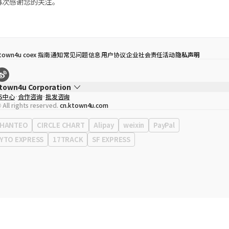
再次感谢您的关注。
town4u coex 指南
通知
常见问题
信息
用户协议
企业社会责任活动
隐私声明
town4u Corporation
S中心
合作咨询
批发咨询
代表
宋効珉
 All rights reserved.
cn.ktown4u.com
营业执照
120-87-71116
公司地址
首尔特别市 江南区 岭东大路 513号 3楼 （三成洞， coex)
HANTEO
CIRCLE CHART
Alipay
weixin
PayPal
YTO EXPRESS
17TRACK
SF EXPRESS