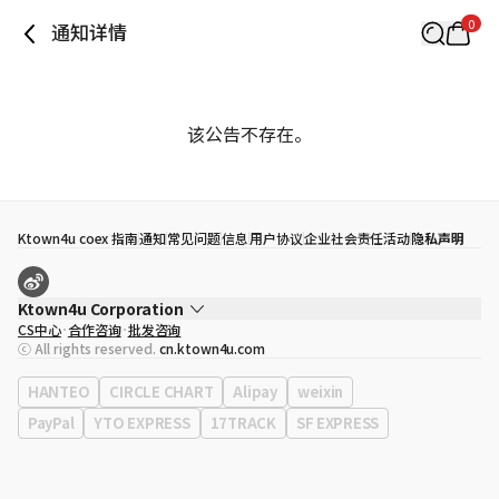
0
通知详情
该公告不存在。
Ktown4u coex 指南
通知
常见问题
信息
用户协议
企业社会责任活动
隐私声明
Ktown4u Corporation
CS中心
合作咨询
批发咨询
代表
宋効珉
ⓒ All rights reserved.
cn.ktown4u.com
营业执照
120-87-71116
公司地址
首尔特别市 江南区 岭东大路 513号 3楼 （三成洞， coex)
HANTEO
CIRCLE CHART
Alipay
weixin
PayPal
YTO EXPRESS
17TRACK
SF EXPRESS