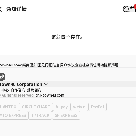
通知详情
该公告不存在。
town4u coex 指南
通知
常见问题
信息
用户协议
企业社会责任活动
隐私声明
town4u Corporation
S中心
合作咨询
批发咨询
代表
宋効珉
 All rights reserved.
cn.ktown4u.com
营业执照
120-87-71116
公司地址
首尔特别市 江南区 岭东大路 513号 3楼 （三成洞， coex)
HANTEO
CIRCLE CHART
Alipay
weixin
PayPal
YTO EXPRESS
17TRACK
SF EXPRESS