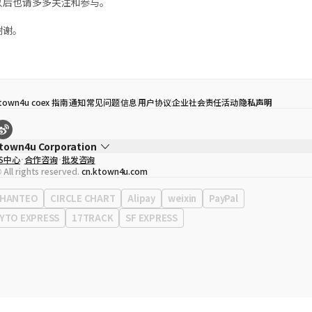
以后也请多多关注和参与。
谢谢。
town4u coex 指南
通知
常见问题
信息
用户协议
企业社会责任活动
隐私声明
town4u Corporation
S中心
合作咨询
批发咨询
代表
宋効珉
 All rights reserved.
cn.ktown4u.com
营业执照
120-87-71116
公司地址
首尔特别市 江南区 岭东大路 513号 3楼 （三成洞， coex)
HANTEO
CIRCLE CHART
Alipay
weixin
PayPal
YTO EXPRESS
17TRACK
SF EXPRESS