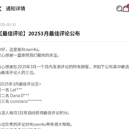
通知详情
025-03-31
【最佳评论】20253月最佳评论公布
你好，这里是Ktown4u。
衷心感谢一直使用我们服务的关注。
真心感谢在2025年3月一个月内发表评论的所有顾客，并如下公布其中被
为最佳评论人的三位。
<2025年3月最佳评论员>
一名 Lat***
二名 Dana D***
三名 constanz*******
当选人每月2日将自动获得最佳评论积分。
各位珍贵的评论对Ktown4u带来很大帮助。