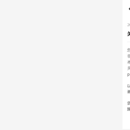
2
p
告
施