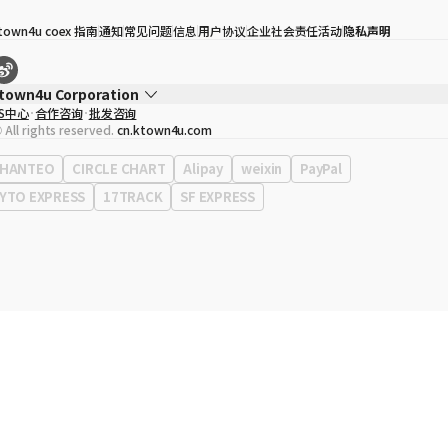
town4u coex 指南
通知
常见问题
信息
用户协议
企业社会责任活动
隐私声明
town4u Corporation
S中心
合作咨询
批发咨询
代表
宋効珉
 All rights reserved.
cn.ktown4u.com
营业执照
120-87-71116
公司地址
首尔特别市 江南区 岭东大路 513号 3楼 （三成洞， coex)
HANTEO
CIRCLE CHART
Alipay
weixin
PayPal
YTO EXPRESS
17TRACK
SF EXPRESS