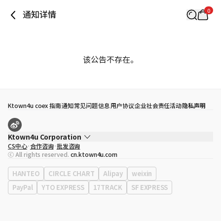
0
通知详情
该公告不存在。
Ktown4u coex 指南
通知
常见问题
信息
用户协议
企业社会责任活动
隐私声明
Ktown4u Corporation
CS中心
合作咨询
批发咨询
代表
宋効珉
ⓒ All rights reserved.
cn.ktown4u.com
营业执照
120-87-71116
公司地址
首尔特别市 江南区 岭东大路 513号 3楼 （三成洞， coex)
HANTEO
CIRCLE CHART
Alipay
weixin
PayPal
YTO EXPRESS
17TRACK
SF EXPRESS