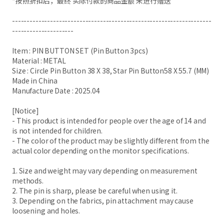
*按照折扣后，最终 实际付款的商品金额 来进行赠送
--------------------------------------------------------------------
---------------------
Item : PIN BUTTON SET (Pin Button 3pcs)
Material : METAL
Size : Circle Pin Button 38 X 38, Star Pin Button58 X 55.7 (MM)
Made in China
Manufacture Date : 2025.04
[Notice]
- This product is intended for people over the age of 14 and
is not intended for children.
- The color of the product may be slightly different from the
actual color depending on the monitor specifications.
1. Size and weight may vary depending on measurement
methods.
2. The pin is sharp, please be careful when using it.
3. Depending on the fabrics, pin attachment may cause
loosening and holes.