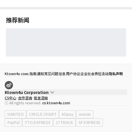
推荐新闻
Ktown4u coex 指南
通知
常见问题
信息
用户协议
企业社会责任活动
隐私声明
Ktown4u Corporation
CS中心
合作咨询
批发咨询
代表
宋効珉
ⓒ All rights reserved.
cn.ktown4u.com
营业执照
120-87-71116
公司地址
首尔特别市 江南区 岭东大路 513号 3楼 （三成洞， coex)
HANTEO
CIRCLE CHART
Alipay
weixin
PayPal
YTO EXPRESS
17TRACK
SF EXPRESS