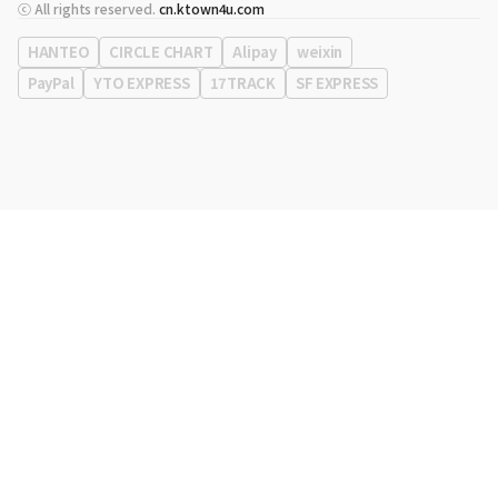
代表
宋効珉
ⓒ All rights reserved.
cn.ktown4u.com
营业执照
120-87-71116
公司地址
首尔特别市 江南区 岭东大路 513号 3楼 （三成洞， coex)
HANTEO
CIRCLE CHART
Alipay
weixin
PayPal
YTO EXPRESS
17TRACK
SF EXPRESS