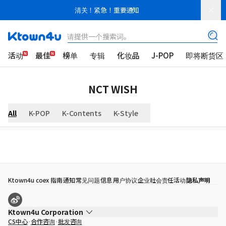
清关！紧急！重要通知
请提供一个搜索词。
活动
最佳
榜单
专辑
化妆品
J-POP
即将断货区
NCT WISH
All
K-POP
K-Contents
K-Style
Ktown4u coex 指南
通知
常见问题
信息
用户协议
企业社会责任活动
隐私声明
Ktown4u Corporation
CS中心
合作咨询
批发咨询