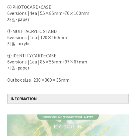
② PHOTOCARD+CASE
6versions | 4ea | 55×85mm+70×100mm
재질-paper
③ MULTI ACRYLIC STAND
6versions | 1ea | 120×160mm
재질-acrylic
④ IDENTITY CARD+CASE
6versions | 1ea | 85×55mm+97×67mm
재질-paper
Outbox size : 230×300×35mm
INFORMATION