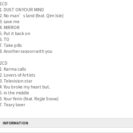
1CD
1. DUST ON YOUR MIND
2. No man’s land (feat. Qim Isle)
3. save me
4. MIRROR
5. Put it back on
6. TO
7. Take pills
8. Another season with you
2CD
1. Karma calls
2. Lovers of Artists
3. Television star
4. You broke my heart but..
5. in the middle
6. Your Yerin (feat. Rejjie Snow)
7. Teary lover
INFORMATION