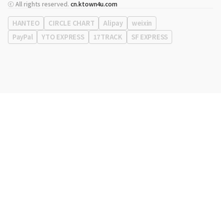
代表
宋効珉
ⓒ All rights reserved.
cn.ktown4u.com
营业执照
120-87-71116
公司地址
首尔特别市 江南区 岭东大路 513号 3楼 （三成洞， coex)
HANTEO
CIRCLE CHART
Alipay
weixin
PayPal
YTO EXPRESS
17TRACK
SF EXPRESS