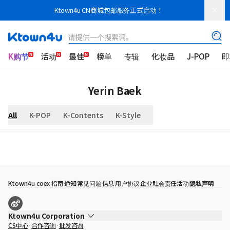
Ktown4u CN商城包邮服务正式启动！
请提供一个搜索词。
K购节
活动
最佳
榜单
专辑
化妆品
J-POP
即
Yerin Baek
All
K-POP
K-Contents
K-Style
Ktown4u coex 指南
通知
常见问题
信息
用户协议
企业社会责任活动
隐私声明
Ktown4u Corporation
CS中心
合作咨询
批发咨询