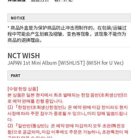
NOTICE
*
商品外盒是为保护商品防止冲击而制作的，在包装/运输过
程中可能会产生划痕及褶皱、变色等现象，该现象不能作为
商品的退换理由。
NCT WISH
JAPAN 1st Mini Album [WISHLIST] (WISH for U Ver.)
PART
[수량 한정 상품]
본 상품은 일본 현지에서 최초 발매되는 한정 음반(초회생산반)으
로 예약 판매를 진행 중입니다.
(1) 「한정반(초회생산한정반)」은 예약 판매 마감 전이라도 현지
사정에 따라 주문 접수가 종료될 수 있으니, 미리 양해 말씀드립니
다.
(2) 「일반반(통상반)」은 예약 판매 마감까지 모두 초판(특전포
함)으로 공급되며, 마감 이후에도 주문은 가능하나, 초판특전이 제
공되지 않을 수 있습니다.