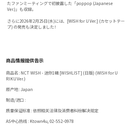
たファンミーティングで初披露した「poppop (Japanese
Ver.)」も収録。
さらに2026年2月25日(水)には、[WISH for U Ver.] (カセットテー
プ) の発売も決定しました！
商品情报提供告示
商品名
:
NCT WISH - 迷你1辑 [WISHLIST] (日版) (WISH for U
RIKU Ver.)
原产地
:
Japan
制造/进口
:
质量保证标准
:
依照相关法律及消费者纠纷解决规定
AS中心热线
:
Ktown4u, 02-552-0978