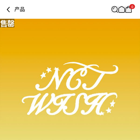
0
产品
售罄