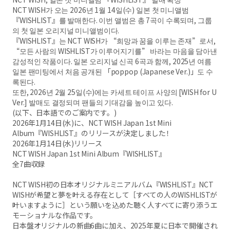
NCT WISH가 오는 2026년 1월 14일(수) 일본 첫 미니앨범
『WISHLIST』를 발매한다. 이번 앨범은 총 7곡이 수록되며, 그룹
의 첫 일본 오리지널 미니앨범이다.
『WISHLIST』는 NCT WISH가 “희망과 꿈을 이루는 존재”로서,
“모든 사람의 WISHLIST가 이루어지기를” 바라는 마음을 담아낸
감성적인 작품이다. 일본 오리지널 신곡 6곡과 함께, 2025년 여름
일본 팬미팅에서 처음 공개된 「poppop (Japanese Ver.)」도 수
록된다.
또한, 2026년 2월 25일(수)에는 카세트 테이프 사양의 [WISH for U
Ver.] 발매도 결정되며 팬들의 기대감을 높이고 있다.
(以下、日本語でのご案内です。)
2026年1月14日(水)に、NCT WISH Japan 1st Mini
Album『WISHLIST』のリリースが決定しました！
2026年1月14日(水)リリース
NCT WISH Japan 1st Mini Album『WISHLIST』
全7曲収録
NCT WISH初の日本オリジナルミニアルバム『WISHLIST』NCT
WISHが希望と夢を叶える存在として［すべての人のWISHLISTが
叶いますように］という願いを込めた聴く人すべてに寄り添うエ
モーショナルな作品です。
日本盤オリジナルの新曲6曲に加え、2025年夏に日本で開催され