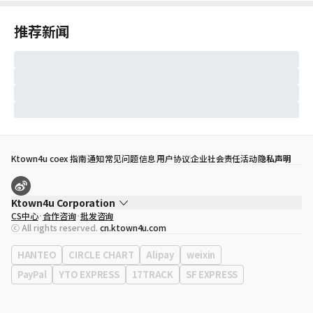
推荐新闻
Ktown4u coex 指南
通知
常见问题
信息
用户协议
企业社会责任活动
隐私声明
Ktown4u Corporation
CS中心
合作咨询
批发咨询
代表
宋効珉
ⓒ All rights reserved.
cn.ktown4u.com
营业执照
120-87-71116
公司地址
首尔特别市 江南区 岭东大路 513号 3楼 （三成洞， coex)
HANTEO
CIRCLE CHART
Alipay
weixin
PayPal
YTO EXPRESS
17TRACK
SF EXPRESS