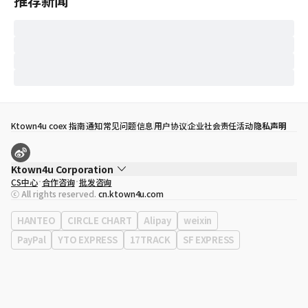
推荐新闻
Ktown4u coex 指南
通知
常见问题
信息
用户协议
企业社会责任活动
隐私声明
Ktown4u Corporation
CS中心
合作咨询
批发咨询
代表
宋効珉
ⓒ All rights reserved.
cn.ktown4u.com
营业执照
120-87-71116
公司地址
首尔特别市 江南区 岭东大路 513号 3楼 （三成洞， coex)
HANTEO
CIRCLE CHART
Alipay
weixin
PayPal
YTO EXPRESS
17TRACK
SF EXPRESS