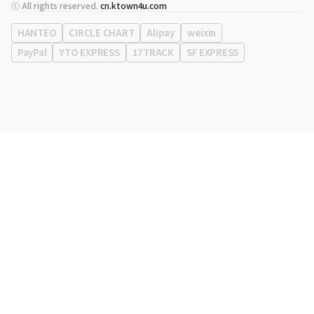
代表
宋効珉
ⓒ All rights reserved.
cn.ktown4u.com
营业执照
120-87-71116
公司地址
首尔特别市 江南区 岭东大路 513号 3楼 （三成洞， coex)
HANTEO
CIRCLE CHART
Alipay
weixin
PayPal
YTO EXPRESS
17TRACK
SF EXPRESS