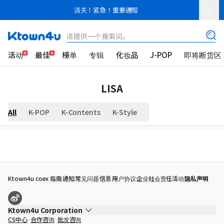
清关！紧急！重要通知
请提供一个搜索词。
活动
最佳
榜单
专辑
化妆品
J-POP
即将断货区
LISA
All
K-POP
K-Contents
K-Style
Ktown4u coex 指南
通知
常见问题
信息
用户协议
企业社会责任活动
隐私声明
Ktown4u Corporation
CS中心
合作咨询
批发咨询