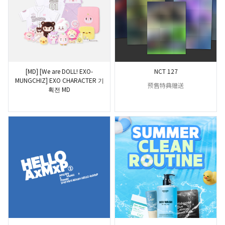
[MD] [We are DOLL! EXO-
NCT 127
MUNGCHIZ] EXO CHARACTER 기
预售特典赠送
획전 MD