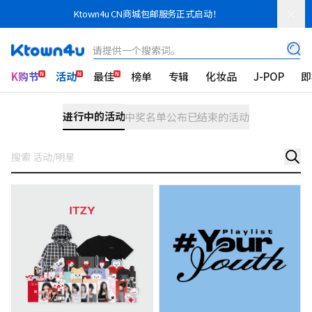
Ktown4u CN商城包邮服务正式启动！
请提供一个搜索词。
K购节
活动
最佳
榜单
专辑
化妆品
J-POP
即
进行中的活动
中奖名单公布
已结束的活动