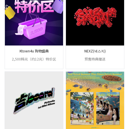
Ktown4u 购物盛典
NEXZ(넥스지)
2,500韩元（约12元）特价区
预售特典赠送