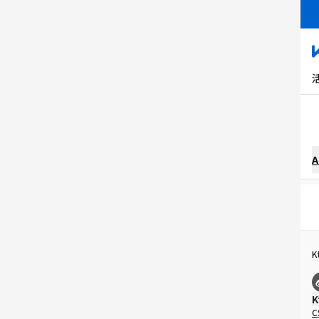
A
K
K
C