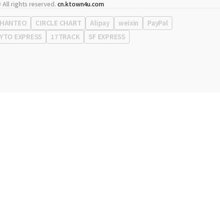
代表
宋効珉
 All rights reserved.
cn.ktown4u.com
营业执照
120-87-71116
公司地址
首尔特别市 江南区 岭东大路 513号 3楼 （三成洞， coex)
HANTEO
CIRCLE CHART
Alipay
weixin
PayPal
YTO EXPRESS
17TRACK
SF EXPRESS