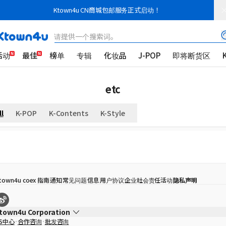
Ktown4u CN商城包邮服务正式启动！
请提供一个搜索词。
活动
最佳
榜单
专辑
化妆品
J-POP
即将断货区
etc
ll
K-POP
K-Contents
K-Style
town4u coex 指南
通知
常见问题
信息
用户协议
企业社会责任活动
隐私声明
town4u Corporation
S中心
合作咨询
批发咨询