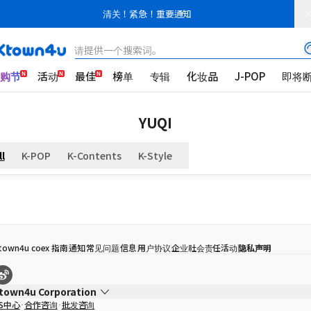
清关！紧急！重要通知
请提供一个搜索词。
K购节
活动
最佳
榜单
专辑
化妆品
J-POP
即将
YUQI
ll
K-POP
K-Contents
K-Style
town4u coex 指南
通知
常见问题
信息
用户协议
企业社会责任活动
隐私声明
town4u Corporation
S中心
合作咨询
批发咨询