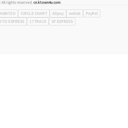
代表
宋効珉
 All rights reserved.
cn.ktown4u.com
营业执照
120-87-71116
公司地址
首尔特别市 江南区 岭东大路 513号 3楼 （三成洞， coex)
HANTEO
CIRCLE CHART
Alipay
weixin
PayPal
YTO EXPRESS
17TRACK
SF EXPRESS