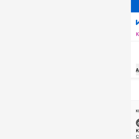
A
K
K
C