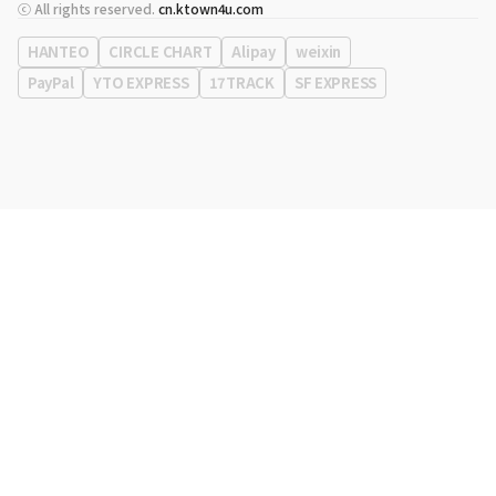
代表
宋効珉
ⓒ All rights reserved.
cn.ktown4u.com
营业执照
120-87-71116
公司地址
首尔特别市 江南区 岭东大路 513号 3楼 （三成洞， coex)
HANTEO
CIRCLE CHART
Alipay
weixin
PayPal
YTO EXPRESS
17TRACK
SF EXPRESS