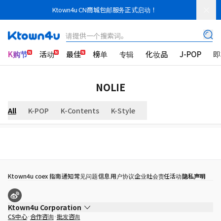
Ktown4u CN商城包邮服务正式启动！
请提供一个搜索词。
K购节
活动
最佳
榜单
专辑
化妆品
J-POP
即
NOLIE
All
K-POP
K-Contents
K-Style
Ktown4u coex 指南
通知
常见问题
信息
用户协议
企业社会责任活动
隐私声明
Ktown4u Corporation
CS中心
合作咨询
批发咨询