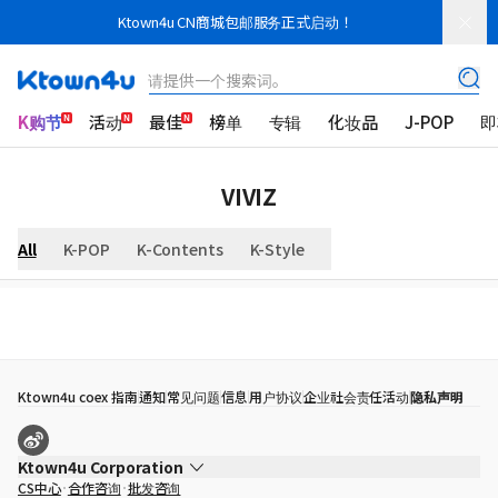
Ktown4u CN商城包邮服务正式启动！
请提供一个搜索词。
K购节
活动
最佳
榜单
专辑
化妆品
J-POP
即
VIVIZ
All
K-POP
K-Contents
K-Style
Ktown4u coex 指南
通知
常见问题
信息
用户协议
企业社会责任活动
隐私声明
Ktown4u Corporation
CS中心
合作咨询
批发咨询