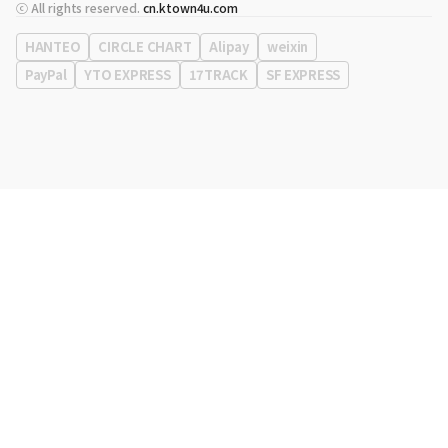
代表
宋効珉
ⓒ All rights reserved.
cn.ktown4u.com
营业执照
120-87-71116
公司地址
首尔特别市 江南区 岭东大路 513号 3楼 （三成洞， coex)
HANTEO
CIRCLE CHART
Alipay
weixin
PayPal
YTO EXPRESS
17TRACK
SF EXPRESS