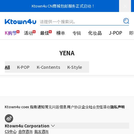
Ktown4u CN商城包邮服务正式启动！
请提供一个搜索词。
K购节
活动
最佳
榜单
专辑
化妆品
J-POP
即
YENA
All
K-POP
K-Contents
K-Style
Ktown4u coex 指南
通知
常见问题
信息
用户协议
企业社会责任活动
隐私声明
Ktown4u Corporation
CS中心
合作咨询
批发咨询