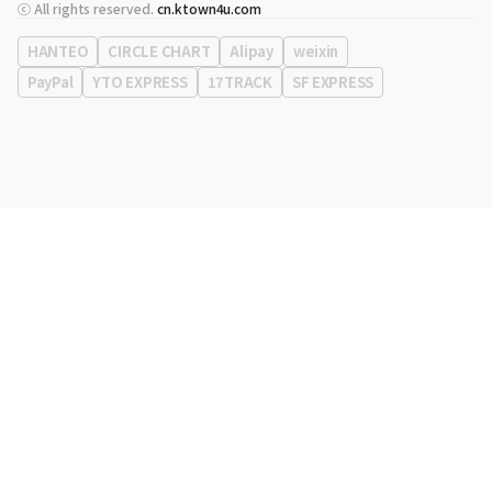
代表
宋効珉
ⓒ All rights reserved.
cn.ktown4u.com
营业执照
120-87-71116
公司地址
首尔特别市 江南区 岭东大路 513号 3楼 （三成洞， coex)
HANTEO
CIRCLE CHART
Alipay
weixin
PayPal
YTO EXPRESS
17TRACK
SF EXPRESS