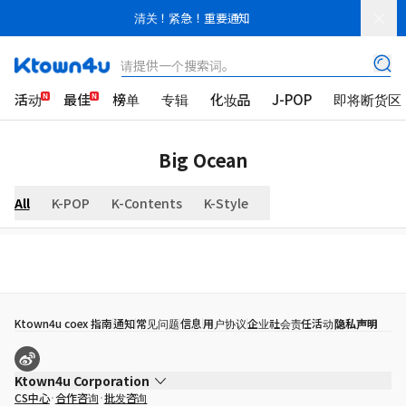
清关！紧急！重要通知
请提供一个搜索词。
活动
最佳
榜单
专辑
化妆品
J-POP
即将断货区
Big Ocean
All
K-POP
K-Contents
K-Style
Ktown4u coex 指南
通知
常见问题
信息
用户协议
企业社会责任活动
隐私声明
Ktown4u Corporation
CS中心
合作咨询
批发咨询