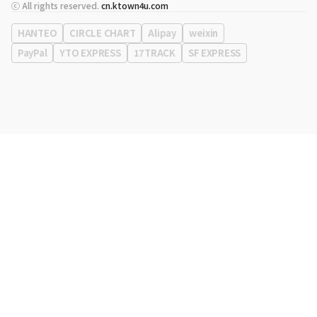
代表
宋効珉
ⓒ All rights reserved.
cn.ktown4u.com
营业执照
120-87-71116
公司地址
首尔特别市 江南区 岭东大路 513号 3楼 （三成洞， coex)
HANTEO
CIRCLE CHART
Alipay
weixin
PayPal
YTO EXPRESS
17TRACK
SF EXPRESS