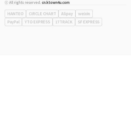
代表
宋効珉
ⓒ All rights reserved.
cn.ktown4u.com
营业执照
120-87-71116
公司地址
首尔特别市 江南区 岭东大路 513号 3楼 （三成洞， coex)
HANTEO
CIRCLE CHART
Alipay
weixin
PayPal
YTO EXPRESS
17TRACK
SF EXPRESS