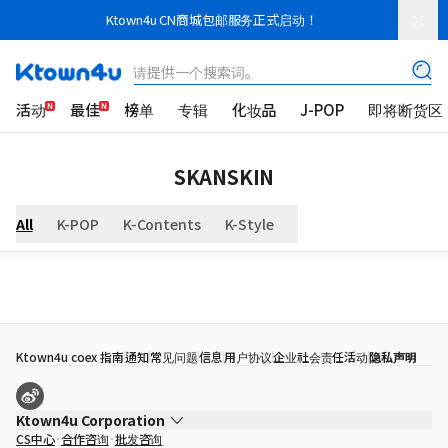
Ktown4u CN商城包邮服务正式启动！
请提供一个搜索词。
活动
最佳
榜单
专辑
化妆品
J-POP
即将断货区
SKANSKIN
All
K-POP
K-Contents
K-Style
Ktown4u coex 指南
通知
常见问题
信息
用户协议
企业社会责任活动
隐私声明
Ktown4u Corporation
CS中心
合作咨询
批发咨询