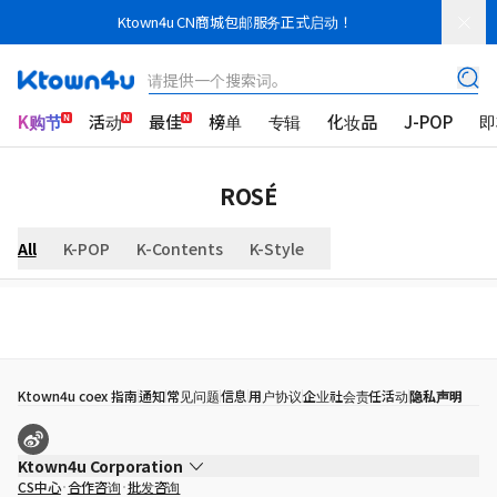
Ktown4u CN商城包邮服务正式启动！
请提供一个搜索词。
K购节
活动
最佳
榜单
专辑
化妆品
J-POP
即
ROSÉ
All
K-POP
K-Contents
K-Style
Ktown4u coex 指南
通知
常见问题
信息
用户协议
企业社会责任活动
隐私声明
Ktown4u Corporation
CS中心
合作咨询
批发咨询