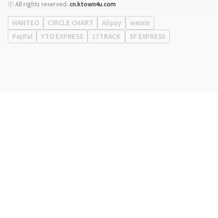
代表
宋効珉
ⓒ All rights reserved.
cn.ktown4u.com
营业执照
120-87-71116
公司地址
首尔特别市 江南区 岭东大路 513号 3楼 （三成洞， coex)
HANTEO
CIRCLE CHART
Alipay
weixin
PayPal
YTO EXPRESS
17TRACK
SF EXPRESS