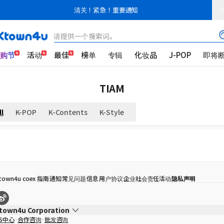
清关！紧急！重要通知
请提供一个搜索词。
K购节
活动
最佳
榜单
专辑
化妆品
J-POP
即将
TIAM
ll
K-POP
K-Contents
K-Style
town4u coex 指南
通知
常见问题
信息
用户协议
企业社会责任活动
隐私声明
town4u Corporation
S中心
合作咨询
批发咨询