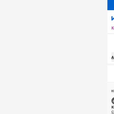
A
K
K
C