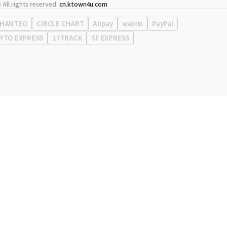
代表
宋効珉
 All rights reserved.
cn.ktown4u.com
营业执照
120-87-71116
公司地址
首尔特别市 江南区 岭东大路 513号 3楼 （三成洞， coex)
HANTEO
CIRCLE CHART
Alipay
weixin
PayPal
YTO EXPRESS
17TRACK
SF EXPRESS