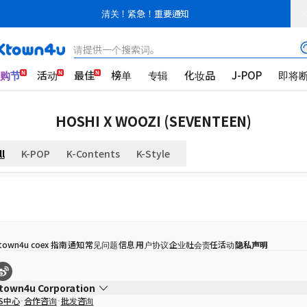
清关！紧急！重要通知
请提供一个搜索词。
K购节
活动
最佳
榜单
专辑
化妆品
J-POP
即将
HOSHI X WOOZI (SEVENTEEN)
ll
K-POP
K-Contents
K-Style
town4u coex 指南
通知
常见问题
信息
用户协议
企业社会责任活动
隐私声明
town4u Corporation
S中心
合作咨询
批发咨询