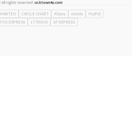
代表
宋効珉
 All rights reserved.
cn.ktown4u.com
营业执照
120-87-71116
公司地址
首尔特别市 江南区 岭东大路 513号 3楼 （三成洞， coex)
HANTEO
CIRCLE CHART
Alipay
weixin
PayPal
YTO EXPRESS
17TRACK
SF EXPRESS