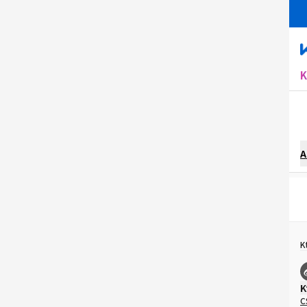
A
K
K
C