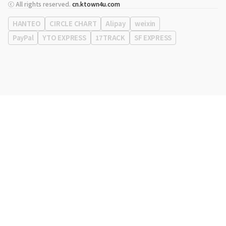
代表
宋効珉
ⓒ All rights reserved.
cn.ktown4u.com
营业执照
120-87-71116
公司地址
首尔特别市 江南区 岭东大路 513号 3楼 （三成洞， coex)
HANTEO
CIRCLE CHART
Alipay
weixin
PayPal
YTO EXPRESS
17TRACK
SF EXPRESS