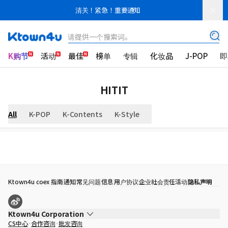
清关！紧急！重要通知
请提供一个搜索词。
K购节
活动
最佳
榜单
专辑
化妆品
J-POP
即
HITIT
All
K-POP
K-Contents
K-Style
Ktown4u coex 指南
通知
常见问题
信息
用户协议
企业社会责任活动
隐私声明
Ktown4u Corporation
CS中心
合作咨询
批发咨询