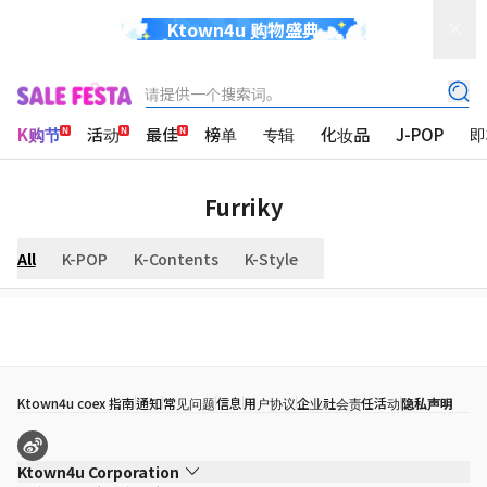
Ktown4u 购物盛典
请提供一个搜索词。
K购节
活动
最佳
榜单
专辑
化妆品
J-POP
即
Furriky
All
K-POP
K-Contents
K-Style
Ktown4u coex 指南
通知
常见问题
信息
用户协议
企业社会责任活动
隐私声明
Ktown4u Corporation