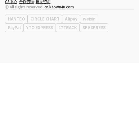
CS中心
合作咨询
批发咨询
代表
宋効珉
ⓒ All rights reserved.
cn.ktown4u.com
营业执照
120-87-71116
公司地址
首尔特别市 江南区 岭东大路 513号 3楼 （三成洞， coex)
HANTEO
CIRCLE CHART
Alipay
weixin
PayPal
YTO EXPRESS
17TRACK
SF EXPRESS