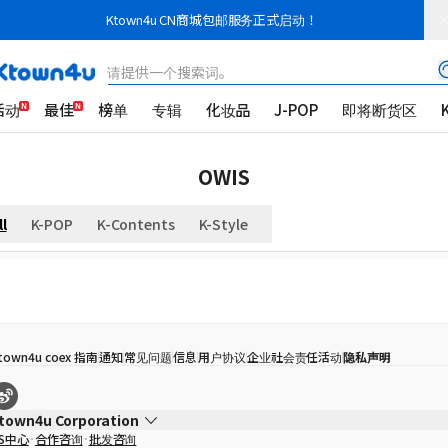
Ktown4u CN商城包邮服务正式启动！
请提供一个搜索词。
活动
最佳
榜单
专辑
化妆品
J-POP
即将断货区
OWIS
ll
K-POP
K-Contents
K-Style
town4u coex 指南
通知
常见问题
信息
用户协议
企业社会责任活动
隐私声明
town4u Corporation
S中心
合作咨询
批发咨询