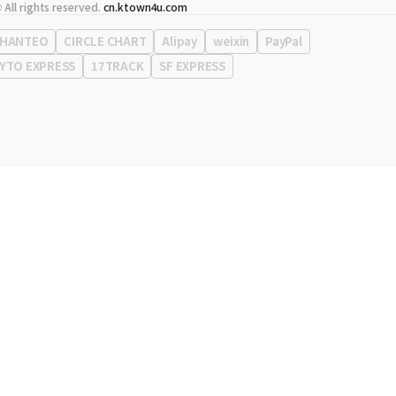
代表
宋効珉
 All rights reserved.
cn.ktown4u.com
营业执照
120-87-71116
公司地址
首尔特别市 江南区 岭东大路 513号 3楼 （三成洞， coex)
HANTEO
CIRCLE CHART
Alipay
weixin
PayPal
YTO EXPRESS
17TRACK
SF EXPRESS