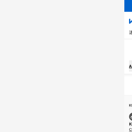
A
K
K
C