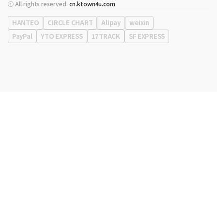
代表
宋効珉
ⓒ All rights reserved.
cn.ktown4u.com
营业执照
120-87-71116
公司地址
首尔特别市 江南区 岭东大路 513号 3楼 （三成洞， coex)
HANTEO
CIRCLE CHART
Alipay
weixin
PayPal
YTO EXPRESS
17TRACK
SF EXPRESS