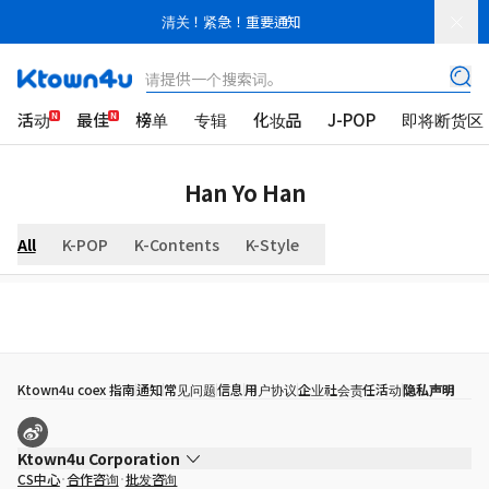
清关！紧急！重要通知
请提供一个搜索词。
活动
最佳
榜单
专辑
化妆品
J-POP
即将断货区
Han Yo Han
All
K-POP
K-Contents
K-Style
Ktown4u coex 指南
通知
常见问题
信息
用户协议
企业社会责任活动
隐私声明
Ktown4u Corporation
CS中心
合作咨询
批发咨询