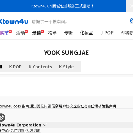
Ktown4u CN商城包邮服务正式启动！
请提供一个搜索词。
K购节
活动
最佳
榜单
专辑
化妆品
J-POP
即将
YOOK SUNGJAE
ll
K-POP
K-Contents
K-Style
town4u coex 指南
通知
常见问题
信息
用户协议
企业社会责任活动
隐私声明
town4u Corporation
S中心
合作咨询
批发咨询