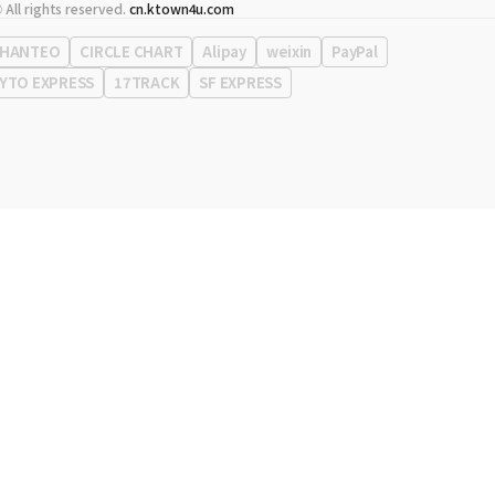
代表
宋効珉
 All rights reserved.
cn.ktown4u.com
营业执照
120-87-71116
公司地址
首尔特别市 江南区 岭东大路 513号 3楼 （三成洞， coex)
HANTEO
CIRCLE CHART
Alipay
weixin
PayPal
YTO EXPRESS
17TRACK
SF EXPRESS