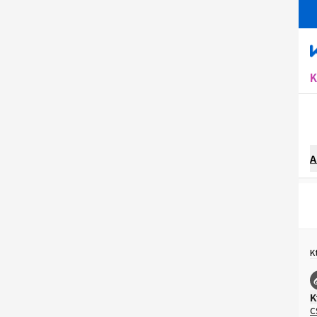
A
K
K
C