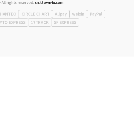
代表
宋効珉
 All rights reserved.
cn.ktown4u.com
营业执照
120-87-71116
公司地址
首尔特别市 江南区 岭东大路 513号 3楼 （三成洞， coex)
HANTEO
CIRCLE CHART
Alipay
weixin
PayPal
YTO EXPRESS
17TRACK
SF EXPRESS