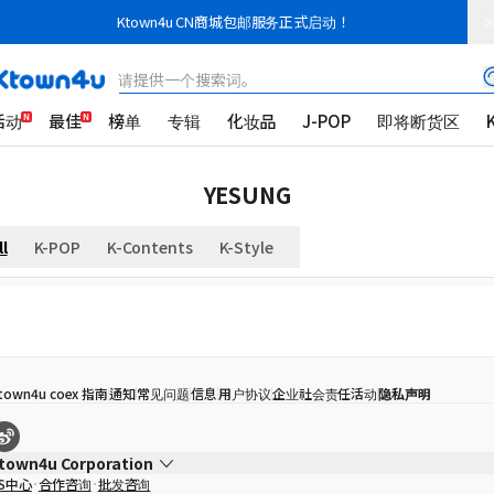
Ktown4u CN商城包邮服务正式启动！
请提供一个搜索词。
活动
最佳
榜单
专辑
化妆品
J-POP
即将断货区
YESUNG
ll
K-POP
K-Contents
K-Style
town4u coex 指南
通知
常见问题
信息
用户协议
企业社会责任活动
隐私声明
town4u Corporation
S中心
合作咨询
批发咨询