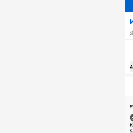
A
K
K
C