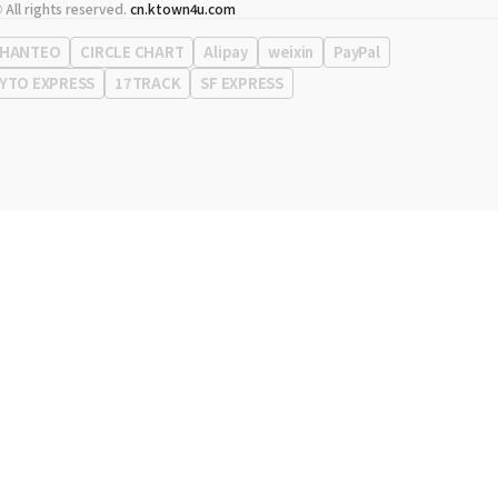
代表
宋効珉
 All rights reserved.
cn.ktown4u.com
营业执照
120-87-71116
公司地址
首尔特别市 江南区 岭东大路 513号 3楼 （三成洞， coex)
HANTEO
CIRCLE CHART
Alipay
weixin
PayPal
YTO EXPRESS
17TRACK
SF EXPRESS