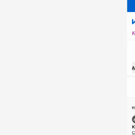
A
K
K
C