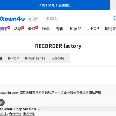
清关！紧急！重要通知
请提供一个搜索词。
K购节
活动
最佳
榜单
专辑
化妆品
J-POP
即将
RECORDER factory
ll
K-POP
K-Contents
K-Style
town4u coex 指南
通知
常见问题
信息
用户协议
企业社会责任活动
隐私声明
town4u Corporation
S中心
合作咨询
批发咨询