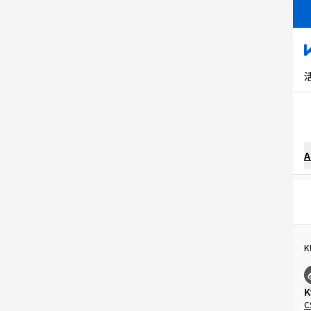
A
K
K
C