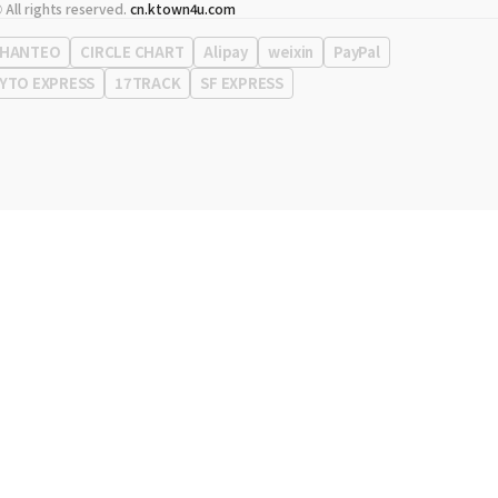
代表
宋効珉
 All rights reserved.
cn.ktown4u.com
营业执照
120-87-71116
公司地址
首尔特别市 江南区 岭东大路 513号 3楼 （三成洞， coex)
HANTEO
CIRCLE CHART
Alipay
weixin
PayPal
YTO EXPRESS
17TRACK
SF EXPRESS