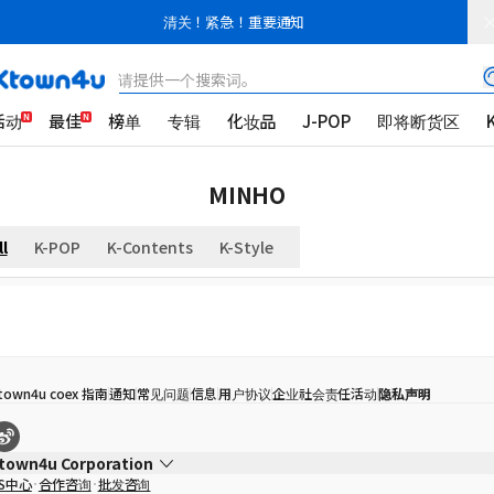
清关！紧急！重要通知
请提供一个搜索词。
活动
最佳
榜单
专辑
化妆品
J-POP
即将断货区
MINHO
ll
K-POP
K-Contents
K-Style
town4u coex 指南
通知
常见问题
信息
用户协议
企业社会责任活动
隐私声明
town4u Corporation
S中心
合作咨询
批发咨询