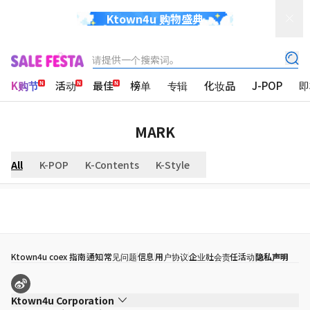
Ktown4u 购物盛典
请提供一个搜索词。
K购节
活动
最佳
榜单
专辑
化妆品
J-POP
即
MARK
All
K-POP
K-Contents
K-Style
Ktown4u coex 指南
通知
常见问题
信息
用户协议
企业社会责任活动
隐私声明
Ktown4u Corporation