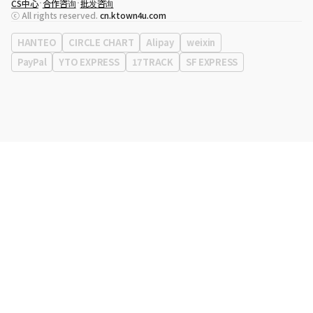
CS中心
合作咨询
批发咨询
代表
宋効珉
ⓒ All rights reserved.
cn.ktown4u.com
营业执照
120-87-71116
公司地址
首尔特别市 江南区 岭东大路 513号 3楼 （三成洞， coex)
HANTEO
CIRCLE CHART
Alipay
weixin
PayPal
YTO EXPRESS
17TRACK
SF EXPRESS