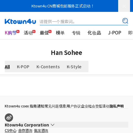
Ktown4u CN商城包邮服务正式启动！
请提供一个搜索词。
K购节
活动
最佳
榜单
专辑
化妆品
J-POP
即
Han Sohee
All
K-POP
K-Contents
K-Style
Ktown4u coex 指南
通知
常见问题
信息
用户协议
企业社会责任活动
隐私声明
Ktown4u Corporation
CS中心
合作咨询
批发咨询