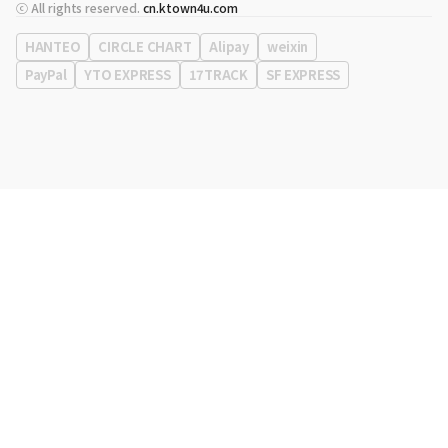
代表
宋効珉
ⓒ All rights reserved.
cn.ktown4u.com
营业执照
120-87-71116
公司地址
首尔特别市 江南区 岭东大路 513号 3楼 （三成洞， coex)
HANTEO
CIRCLE CHART
Alipay
weixin
PayPal
YTO EXPRESS
17TRACK
SF EXPRESS