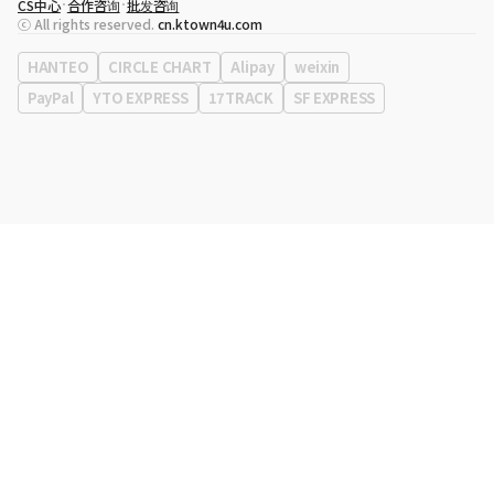
CS中心
合作咨询
批发咨询
代表
宋効珉
ⓒ All rights reserved.
cn.ktown4u.com
营业执照
120-87-71116
公司地址
首尔特别市 江南区 岭东大路 513号 3楼 （三成洞， coex)
HANTEO
CIRCLE CHART
Alipay
weixin
PayPal
YTO EXPRESS
17TRACK
SF EXPRESS