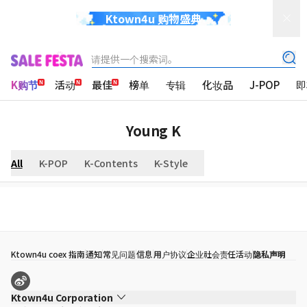
Ktown4u 购物盛典
请提供一个搜索词。
K购节
活动
最佳
榜单
专辑
化妆品
J-POP
即
Young K
All
K-POP
K-Contents
K-Style
Ktown4u coex 指南
通知
常见问题
信息
用户协议
企业社会责任活动
隐私声明
Ktown4u Corporation