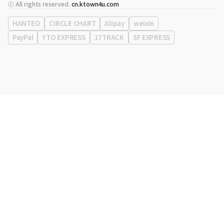
代表
宋効珉
ⓒ All rights reserved.
cn.ktown4u.com
营业执照
120-87-71116
公司地址
首尔特别市 江南区 岭东大路 513号 3楼 （三成洞， coex)
HANTEO
CIRCLE CHART
Alipay
weixin
PayPal
YTO EXPRESS
17TRACK
SF EXPRESS