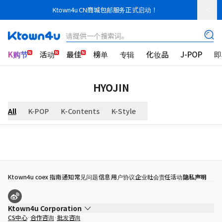
Ktown4u CN商城包邮服务正式启动！
请提供一个搜索词。
K购节
活动
最佳
榜单
专辑
化妆品
J-POP
即
HYOJIN
All
K-POP
K-Contents
K-Style
Ktown4u coex 指南
通知
常见问题
信息
用户协议
企业社会责任活动
隐私声明
Ktown4u Corporation
CS中心
合作咨询
批发咨询