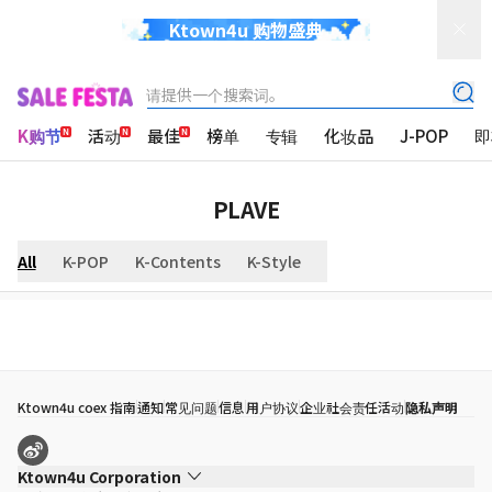
Ktown4u 购物盛典
请提供一个搜索词。
K购节
活动
最佳
榜单
专辑
化妆品
J-POP
即
PLAVE
All
K-POP
K-Contents
K-Style
Ktown4u coex 指南
通知
常见问题
信息
用户协议
企业社会责任活动
隐私声明
Ktown4u Corporation