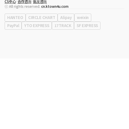
CS中心
合作咨询
批发咨询
代表
宋効珉
ⓒ All rights reserved.
cn.ktown4u.com
营业执照
120-87-71116
公司地址
首尔特别市 江南区 岭东大路 513号 3楼 （三成洞， coex)
HANTEO
CIRCLE CHART
Alipay
weixin
PayPal
YTO EXPRESS
17TRACK
SF EXPRESS