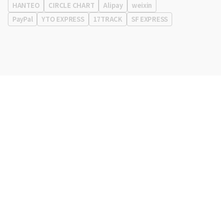
HANTEO
CIRCLE CHART
Alipay
weixin
PayPal
YTO EXPRESS
17TRACK
SF EXPRESS