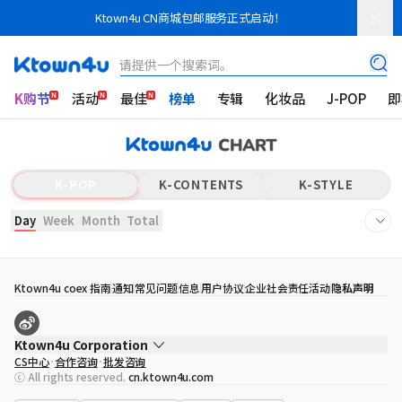
Ktown4u CN商城包邮服务正式启动！
请提供一个搜索词。
K购节
活动
最佳
榜单
专辑
化妆品
J-POP
即
K-POP
K-CONTENTS
K-STYLE
Day
Week
Month
Total
Ktown4u coex 指南
通知
常见问题
信息
用户协议
企业社会责任活动
隐私声明
Ktown4u Corporation
CS中心
合作咨询
批发咨询
代表
宋効珉
ⓒ All rights reserved.
cn.ktown4u.com
营业执照
120-87-71116
公司地址
首尔特别市 江南区 岭东大路 513号 3楼 （三成洞， coex)