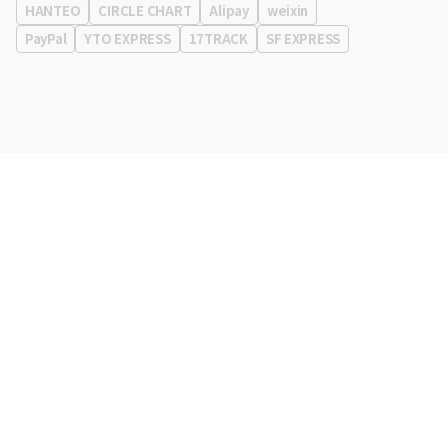
HANTEO
CIRCLE CHART
Alipay
weixin
PayPal
YTO EXPRESS
17TRACK
SF EXPRESS