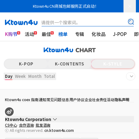
Ktown4u CN商城包邮服务正式启动！
请提供一个搜索词。
K购节
活动
最佳
榜单
专辑
化妆品
J-POP
即
K-POP
K-CONTENTS
K-STYLE
Day
Week
Month
Total
Ktown4u coex 指南
通知
常见问题
信息
用户协议
企业社会责任活动
隐私声明
Ktown4u Corporation
CS中心
合作咨询
批发咨询
代表
宋効珉
ⓒ All rights reserved.
cn.ktown4u.com
营业执照
120-87-71116
公司地址
首尔特别市 江南区 岭东大路 513号 3楼 （三成洞， coex)