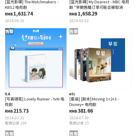
[蓝光影碟] The Matchmakers -
[蓝光影碟] My Dearest - MBC 电视
KBS2 电视剧
剧 *早期售罄订单可能会被取消
1,631.74
1,658.29
RMB
RMB
2024-08-30
2024-08-02
售罄
售罄
V.A
etc
[写真随笔] Lovely Runner - tvN 电
[套装] [剧本] Moving 1+2+3 -
视剧
Disney+ 电视剧
215.73
381.66
RMB
RMB
2024-07-31
2024-07-30
售销记录 100
售销记录 15
售罄
售罄