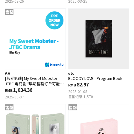
2025-03-26
2025-03-25
售罄
V.A
etc
[蓝光影碟] My Sweet Mobster -
BLOODY LOVE - Program Book
JTBC 电视剧 *早期售罄订单可能会
82.97
RMB
被取消
1,034.36
RMB
2025-01-08
售销记录 1,570
2025-03-07
售罄
售罄