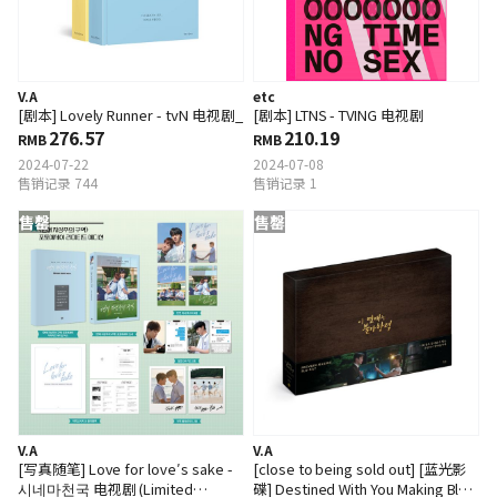
V.A
etc
[剧本] Lovely Runner - tvN 电视剧_
[剧本] LTNS - TVING 电视剧
276.57
210.19
RMB
RMB
2024-07-22
2024-07-08
售销记录 744
售销记录 1
售罄
售罄
V.A
V.A
[写真随笔] Love for love′s sake -
[close to being sold out] [蓝光影
시네마천국 电视剧 (Limited
碟] Destined With You Making Blu-