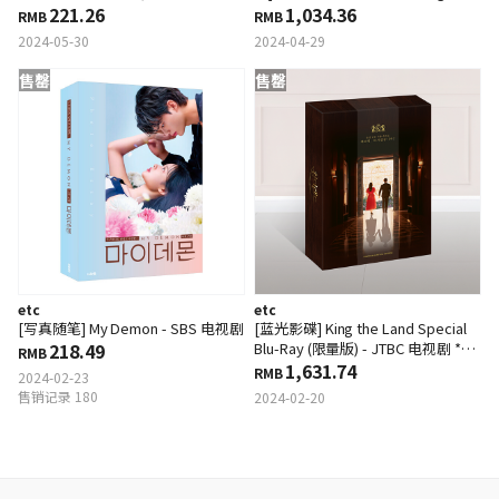
Edition)
221.26
Ray- JTBC 电视剧 *早期售罄订单可
1,034.36
RMB
RMB
能会被取消
2024-05-30
2024-04-29
售罄
售罄
etc
etc
[写真随笔] My Demon - SBS 电视剧
[蓝光影碟] King the Land Special
218.49
Blu-Ray (限量版) - JTBC 电视剧 *早
RMB
期售罄订单可能会被取消
1,631.74
RMB
2024-02-23
售销记录 180
2024-02-20