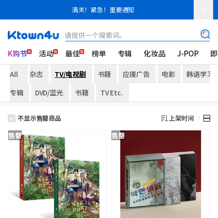
清关！紧急！重要通知
请提供一个搜索词。
K购节
活动
最佳
榜单
专辑
化妆品
J-POP
即
All
杂志
TV/电视剧
书籍
应援广告
电影
韩语学习
专辑
DVD/蓝光
书籍
TV Etc.
不显示售罄商品
上架时间
售罄
售罄