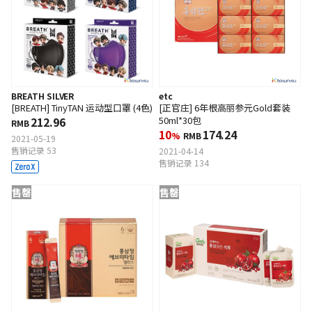
BREATH SILVER
etc
[BREATH] TinyTAN 运动型口罩 (4色)
[正官庄] 6年根高丽参元Gold套装
212.96
50ml*30包
RMB
10
174.24
%
RMB
2021-05-19
售销记录 53
2021-04-14
售销记录 134
售罄
售罄