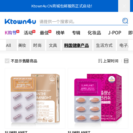
Ktown4u CN商城包邮服务正式启动！
请提供一个搜索词。
K购节
活动
最佳
榜单
专辑
化妆品
J-POP
即
All
美妆
时尚
文具
韩国健康产品
生活方式
电子产
不显示售罄商品
上架时间
SLIMPLANET
SLIMPLANET