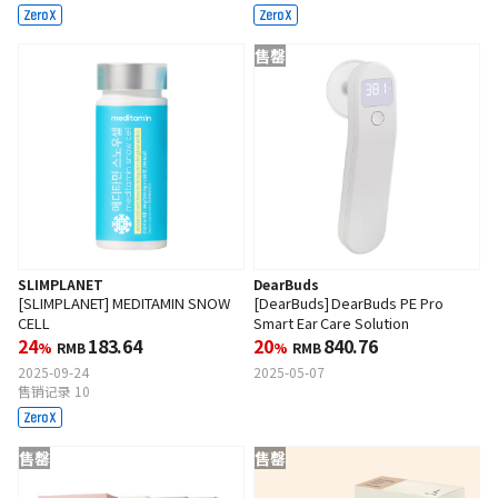
售罄
SLIMPLANET
DearBuds
[SLIMPLANET] MEDITAMIN SNOW
[DearBuds] DearBuds PE Pro
CELL
Smart Ear Care Solution
24
183.64
20
840.76
%
RMB
%
RMB
2025-09-24
2025-05-07
售销记录 10
售罄
售罄