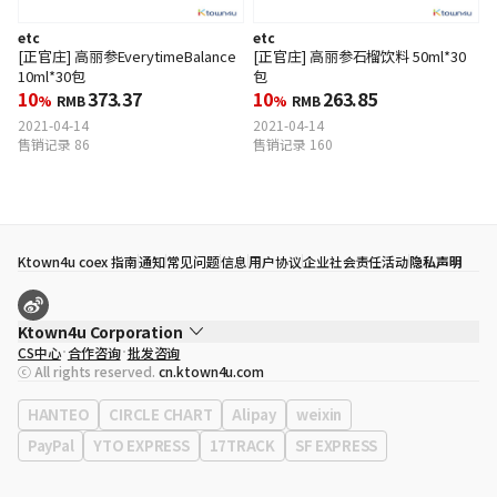
etc
etc
[正官庄] 高丽参EverytimeBalance
[正官庄] 高丽参石榴饮料 50ml*30
10ml*30包
包
10
373.37
10
263.85
%
RMB
%
RMB
2021-04-14
2021-04-14
售销记录 86
售销记录 160
Ktown4u coex 指南
通知
常见问题
信息
用户协议
企业社会责任活动
隐私声明
Ktown4u Corporation
CS中心
合作咨询
批发咨询
代表
宋効珉
ⓒ All rights reserved.
cn.ktown4u.com
营业执照
120-87-71116
公司地址
首尔特别市 江南区 岭东大路 513号 3楼 （三成洞， coex)
HANTEO
CIRCLE CHART
Alipay
weixin
PayPal
YTO EXPRESS
17TRACK
SF EXPRESS