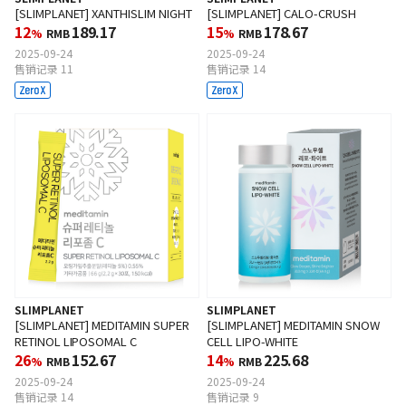
[SLIMPLANET] XANTHISLIM NIGHT
[SLIMPLANET] CALO-CRUSH
12
189.17
15
178.67
%
RMB
%
RMB
2025-09-24
2025-09-24
售销记录 11
售销记录 14
SLIMPLANET
SLIMPLANET
[SLIMPLANET] MEDITAMIN SUPER
[SLIMPLANET] MEDITAMIN SNOW
RETINOL LIPOSOMAL C
CELL LIPO-WHITE
26
152.67
14
225.68
%
RMB
%
RMB
2025-09-24
2025-09-24
售销记录 14
售销记录 9