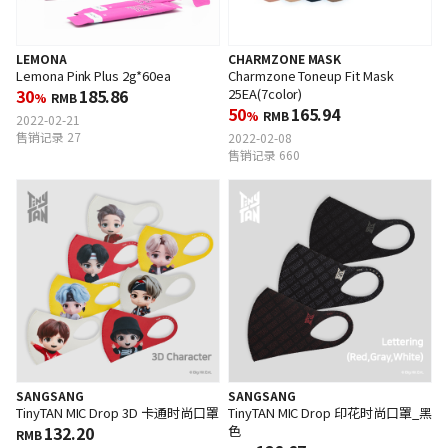
CHARMZONE MASK
LEMONA
Charmzone Toneup Fit Mask
Lemona Pink Plus 2g*60ea
25EA(7color)
30
185.86
%
RMB
50
165.94
%
RMB
2022-02-21
售销记录 27
2022-02-08
售销记录 660
SANGSANG
SANGSANG
TinyTAN MIC Drop 3D 卡通时尚口罩
TinyTAN MIC Drop 印花时尚口罩_黑
132.20
色
RMB