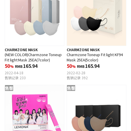
CHARMZONE MASK
CHARMZONE MASK
(NEW COLOR)Charmzone Toneup
Charmzone Toneup Fit light KF94
Fit light Mask 25EA(7color)
Mask 25EA(5color)
50
165.94
50
165.94
%
RMB
%
RMB
2022-04-18
2022-02-28
售销记录 233
售销记录 392
售罄
售罄