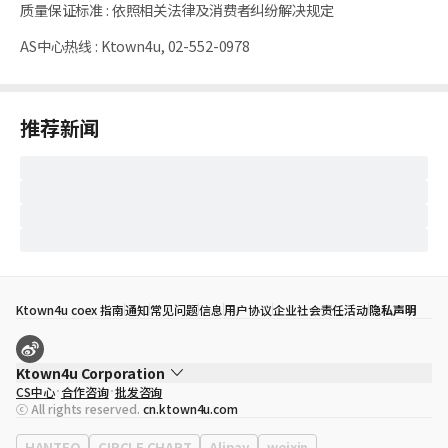
质量保证标准
:
依照相关法律及消费者纠纷解决规定
AS中心热线
:
Ktown4u, 02-552-0978
推荐新闻
Ktown4u coex 指南
通知
常见问题
信息
用户协议
企业社会责任活动
隐私声明
Ktown4u Corporation
CS中心
合作咨询
批发咨询
代表
宋効珉
ⓒ All rights reserved.
cn.ktown4u.com
营业执照
120-87-71116
公司地址
首尔特别市 江南区 岭东大路 513号 3楼 （三成洞， coex)
HANTEO
CIRCLE CHART
Alipay
weixin