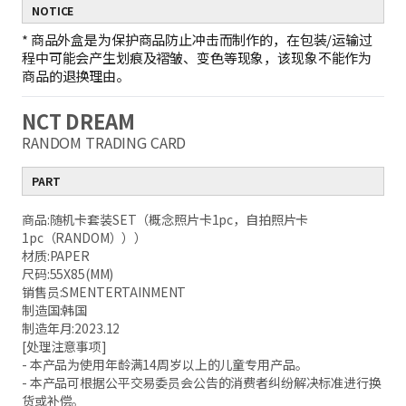
NOTICE
*
商品外盒是为保护商品防止冲击而制作的，在包装/运输过
程中可能会产生划痕及褶皱、变色等现象，该现象不能作为
商品的退换理由。
NCT DREAM
RANDOM TRADING CARD
PART
商品:随机卡套装SET（概念照片卡1pc，自拍照片卡
1pc（RANDOM）））
材质:PAPER
尺码:55X85(MM)
销售员:SMENTERTAINMENT
制造国:韩国
制造年月:2023.12
[处理注意事项]
- 本产品为使用年龄满14周岁以上的儿童专用产品。
- 本产品可根据公平交易委员会公告的消费者纠纷解决标准进行换
货或补偿。