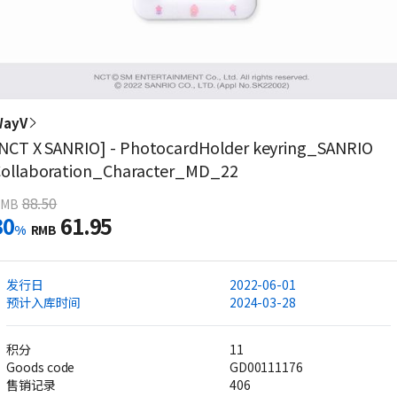
WayV
NCT X SANRIO] - PhotocardHolder keyring_SANRIO
ollaboration_Character_MD_22
88.50
RMB
30
61.95
%
RMB
发行日
2022-06-01
预计入库时间
2024-03-28
积分
11
Goods code
GD00111176
售销记录
406