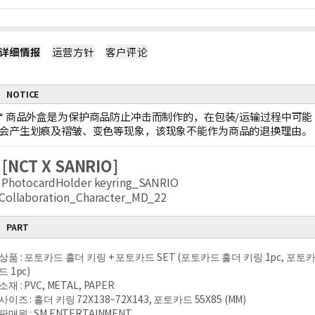
详细情报
运营方针
客户评论
NOTICE
*
商品外盒是为保护商品防止冲击而制作的，在包装/运输过程中可能
会产生划痕及褶皱、变色等现象，该现象不能作为商品的退换理由。
[NCT X SANRIO]
PhotocardHolder keyring_SANRIO
Collaboration_Character_MD_22
PART
상품 : 포토카드 홀더 키링 + 포토카드 SET (포토카드 홀더 키링 1pc, 포토
드 1pc)
소재 : PVC, METAL, PAPER​
사이즈 : 홀더 키링 72X138~72X143, 포토카드 55X85 (MM)​
판매원 : SM ENTERTAINMENT