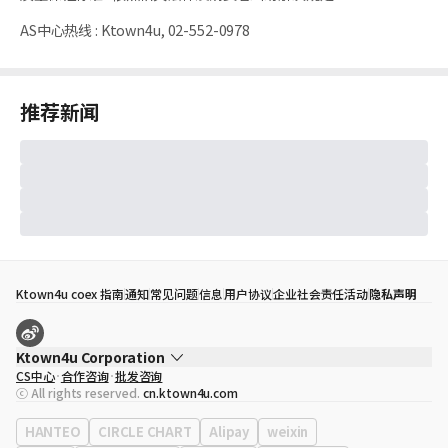
AS中心热线
:
Ktown4u, 02-552-0978
推荐新闻
Ktown4u coex 指南
通知
常见问题
信息
用户协议
企业社会责任活动
隐私声明
Ktown4u Corporation
CS中心
合作咨询
批发咨询
代表
宋効珉
ⓒ All rights reserved.
cn.ktown4u.com
营业执照
120-87-71116
公司地址
首尔特别市 江南区 岭东大路 513号 3楼 （三成洞， coex)
HANTEO
CIRCLE CHART
Alipay
weixin