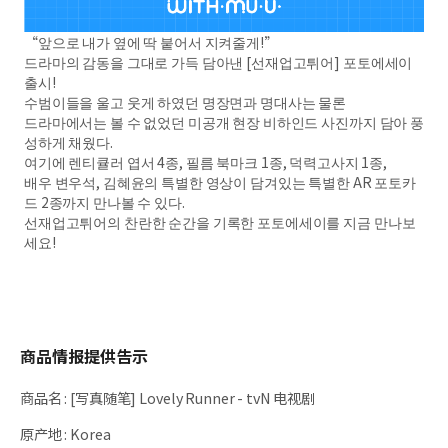
“앞으로 내가 옆에 딱 붙어서 지켜줄게!”
드라마의 감동을 그대로 가득 담아낸 [선재업고튀어] 포토에세이
출시!
수범이들을 울고 웃게 하였던 명장면과 명대사는 물론
드라마에서는 볼 수 없었던 미공개 현장 비하인드 사진까지 담아 풍
성하게 채웠다.
여기에 렌티큘러 엽서 4종, 필름 북마크 1종, 덕력고사지 1종,
배우 변우석, 김혜윤의 특별한 영상이 담겨있는 특별한 AR 포토카
드 2종까지 만나볼 수 있다.
선재업고튀어의 찬란한 순간을 기록한 포토에세이를 지금 만나보
세요!
商品情报提供告示
商品名
:
[写真随笔] Lovely Runner - tvN 电视剧
原产地
:
Korea