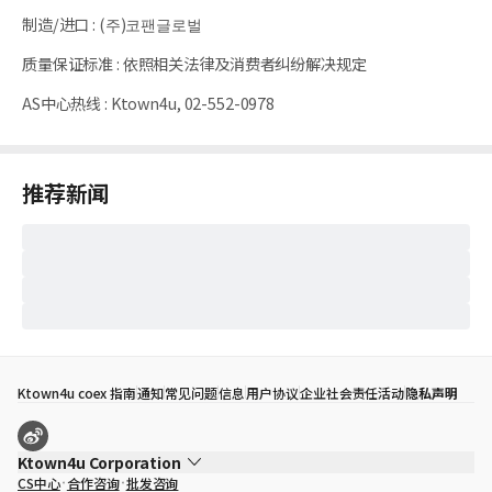
制造/进口
:
(주)코팬글로벌
质量保证标准
:
依照相关法律及消费者纠纷解决规定
AS中心热线
:
Ktown4u, 02-552-0978
推荐新闻
Ktown4u coex 指南
通知
常见问题
信息
用户协议
企业社会责任活动
隐私声明
Ktown4u Corporation
CS中心
合作咨询
批发咨询